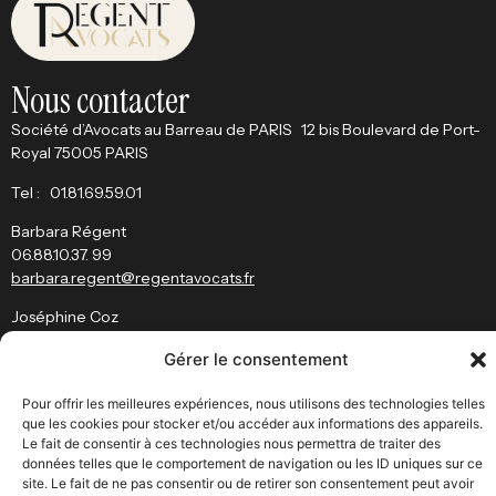
Nous contacter
Société d’Avocats au Barreau de PARIS 12 bis Boulevard de Port-
Royal 75005 PARIS
Tel : 01.81.69.59.01
Barbara Régent
06.88.10.37. 99
barbara.regent@regentavocats.fr
Joséphine Coz
josephine.coz
@
regentavocats.fr
Gérer le consentement
Restez informé
Pour offrir les meilleures expériences, nous utilisons des technologies telles
que les cookies pour stocker et/ou accéder aux informations des appareils.
J’ai bien pris connaissance des conditions d’utilisation du site et de
Le fait de consentir à ces technologies nous permettra de traiter des
la
politique des données personnelles
.
données telles que le comportement de navigation ou les ID uniques sur ce
site. Le fait de ne pas consentir ou de retirer son consentement peut avoir