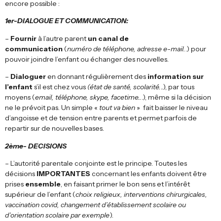
encore possible :
1er-DIALOGUE ET COMMUNICATION:
–
Fournir
à l’autre parent
un canal de
communication
(
numéro de téléphone, adresse e-mail.
.) pour
pouvoir joindre l’enfant ou échanger des nouvelles.
–
Dialoguer
en donnant régulièrement des
information sur
l’enfant
s’il est chez vous
(état de santé, scolarité.
..), par tous
moyens (
email, téléphone, skype, facetime..
.), même si la décision
ne le prévoit pas. Un simple «
tout va bien
» fait baisser le niveau
d’angoisse et de tension entre parents et permet parfois de
repartir sur de nouvelles bases.
2ème- DECISIONS
– L’autorité parentale conjointe est le principe. Toutes les
décisions
IMPORTANTES
concernant les enfants doivent être
prises
ensemble
, en faisant primer le bon sens et l’intérêt
supérieur de l’enfant (
choix religieux, interventions chirurgicales,
vaccination covid, changement d’établissement scolaire ou
d’orientation scolaire par exemple
).