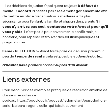
–
Les décisions de justice s’appliquent toujours
à défaut de
meilleur accord
. N’hésitez pas à
les aménager ensemble
afin
de mettre en place l’organisation la meilleure et la plus
sécurisante pour l’enfant, la famille et chacun des parents.
Si
vous n’y arrivez pas seul, contactez votre Avocat pour qu’il
vous y aide
. Il n’est pas là pour envenimer le conflit mais, au
contraire, pour l’apaiser et trouver des solutions juridiques et
pragmatiques.
3ème- REFLEXION :
– Avant toute prise de décision, prenez un
peu de
temps de recul
si cela est possible et
dans le doute…
N
‘hésitez pas à prendre conseil auprès d’un Avocat.
Liens externes
Pour découvrir des exemples pratiques de résolution amiable de
dossiers, écoutez ce
podcast:
https://podcloud.fr/podcast/ledemelant/episode/hors-
serie-barbara-regent-celle-qui-faisait-autrement