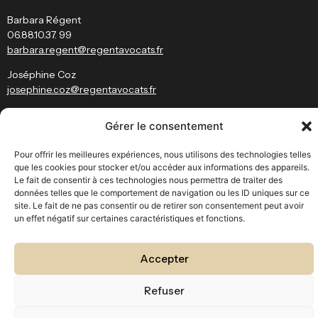
Barbara Régent
06.88.10.37. 99
barbara.regent@regentavocats.fr
Joséphine Coz
josephine.coz
@
regentavocats.fr
Restez informé
Gérer le consentement
J’ai bien pris connaissance des conditions d’utilisation du site et de
Pour offrir les meilleures expériences, nous utilisons des technologies telles
la
politique des données personnelles
.
que les cookies pour stocker et/ou accéder aux informations des appareils.
Le fait de consentir à ces technologies nous permettra de traiter des
données telles que le comportement de navigation ou les ID uniques sur ce
site. Le fait de ne pas consentir ou de retirer son consentement peut avoir
un effet négatif sur certaines caractéristiques et fonctions.
© Regent Avocat – Tous droits réservés
Fait avec
par
VatiLab
Accepter
Refuser