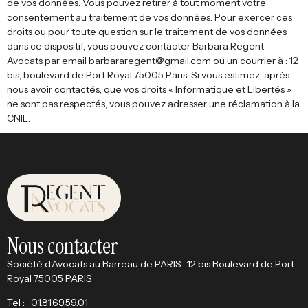
de vos données. Vous pouvez retirer à tout moment votre
consentement au traitement de vos données. Pour exercer ces
droits ou pour toute question sur le traitement de vos données
dans ce dispositif, vous pouvez contacter Barbara Regent
Avocats par email barbararegent@gmail.com ou un courrier à : 12
bis, boulevard de Port Royal 75005 Paris. Si vous estimez, après
nous avoir contactés, que vos droits « Informatique et Libertés »
ne sont pas respectés, vous pouvez adresser une réclamation à la
CNIL.
Nous contacter
Société d’Avocats au Barreau de PARIS 12 bis Boulevard de Port-
Royal 75005 PARIS
Tel : 01.81.69.59.01