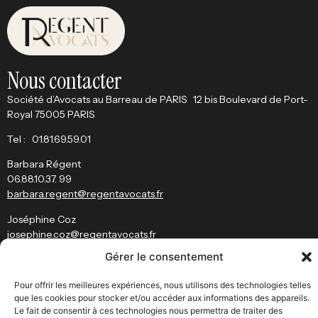
Nous contacter
Société d’Avocats au Barreau de PARIS 12 bis Boulevard de Port-
Royal 75005 PARIS
Tel : 01.81.69.59.01
Barbara Régent
06.88.10.37. 99
barbara.regent@regentavocats.fr
Joséphine Coz
josephine.coz
@
regentavocats.fr
Gérer le consentement
Restez informé
Pour offrir les meilleures expériences, nous utilisons des technologies telles
J’ai bien pris connaissance des conditions d’utilisation du site et de
que les cookies pour stocker et/ou accéder aux informations des appareils.
la
politique des données personnelles
.
Le fait de consentir à ces technologies nous permettra de traiter des