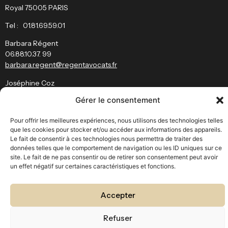
Royal 75005 PARIS
Tel : 01.81.69.59.01
Barbara Régent
06.88.10.37. 99
barbara.regent@regentavocats.fr
Joséphine Coz
josephine.coz
@
regentavocats.fr
Gérer le consentement
Restez informé
Pour offrir les meilleures expériences, nous utilisons des technologies telles
que les cookies pour stocker et/ou accéder aux informations des appareils.
J’ai bien pris connaissance des conditions d’utilisation du site et de
Le fait de consentir à ces technologies nous permettra de traiter des
données telles que le comportement de navigation ou les ID uniques sur ce
la
politique des données personnelles
.
site. Le fait de ne pas consentir ou de retirer son consentement peut avoir
un effet négatif sur certaines caractéristiques et fonctions.
Accepter
© Regent Avocat – Tous droits réservés
Fait avec
par
VatiLab
Refuser